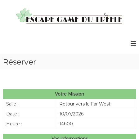
A
l
l
e
r
E
a
s
u
c
c
a
o
p
Réserver
n
e
t
G
e
n
a
u
m
Votre Mission
e
Salle :
Retour vers le Far West
d
u
Date :
10/07/2026
T
Heure :
14h00
r
è
Vos informations