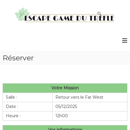
A
l
l
e
r
E
a
s
u
c
c
a
o
p
Réserver
n
e
t
G
e
n
a
u
m
Votre Mission
e
Salle :
Retour vers le Far West
d
u
Date :
05/12/2025
T
Heure :
12h00
r
è
Vos informations