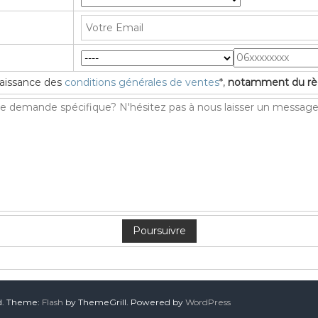
nnaissance des
conditions générales de ventes
*,
notamment du règ
ed. Theme:
Flash
by ThemeGrill. Powered by
WordPress