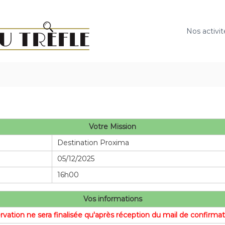
E
s
c
Nos activit
a
p
e
G
a
m
e
d
Votre Mission
u
Destination Proxima
T
05/12/2025
r
è
16h00
f
l
Vos informations
e
ervation ne sera finalisée qu'après réception du mail de confirm