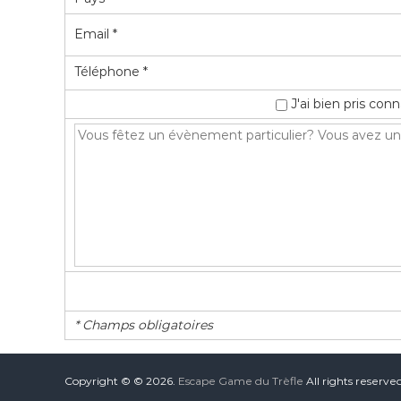
Email *
Téléphone *
J'ai bien pris co
* Champs obligatoires
Copyright © © 2026.
Escape Game du Trèfle
All rights reserv