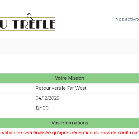
E
s
c
Nos activit
a
p
e
G
a
m
e
d
Votre Mission
u
Retour vers le Far West
T
04/12/2025
r
è
12h00
f
l
Vos informations
e
ervation ne sera finalisée qu'après réception du mail de confirm