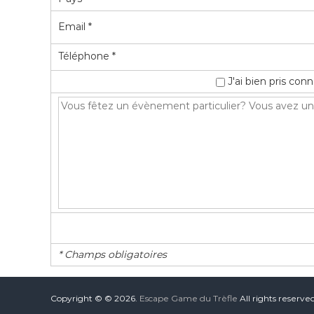
Email *
Téléphone *
J'ai bien pris co
* Champs obligatoires
Copyright © © 2026.
Escape Game du Trèfle
All rights reserv