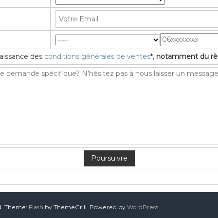
nnaissance des
conditions générales de ventes
*,
notamment du règ
ed. Theme:
Flash
by ThemeGrill. Powered by
WordPress